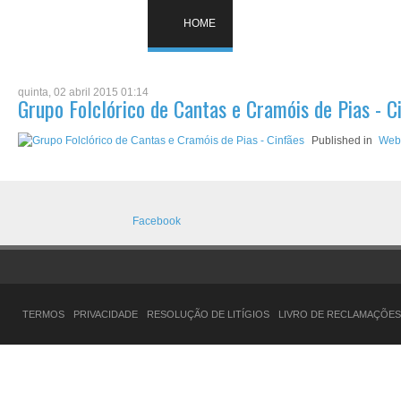
HOME
quinta, 02 abril 2015 01:14
Grupo Folclórico de Cantas e Cramóis de Pias - C
Published in
Web
Facebook
TERMOS
PRIVACIDADE
RESOLUÇÃO DE LITÍGIOS
LIVRO DE RECLAMAÇÕES