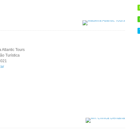
 Atlantic Tours
o Turística
 2021
zar