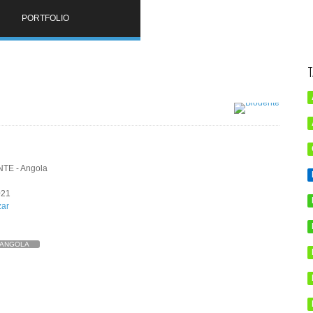
PORTFOLIO
T
TE - Angola
021
zar
ANGOLA