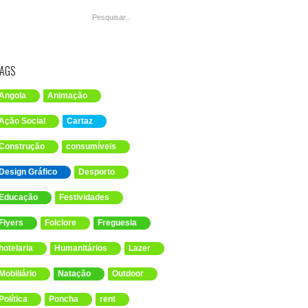
AGS
Angola
Animação
Ação Social
Cartaz
Construção
consumíveis
Design Gráfico
Desporto
Educação
Festividades
Flyers
Folclore
Freguesia
hotelaria
Humanitários
Lazer
Mobiliário
Natação
Outdoor
Política
Poncha
rent